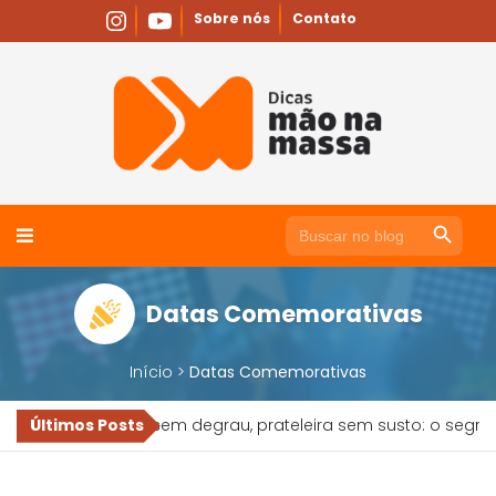
Skip
Sobre nós
Contato
to
content
Search Button
Search
for:
Datas Comemorativas
Início
>
Datas Comemorativas
12V
Piso sem degrau, prateleira sem susto: o segredo de 