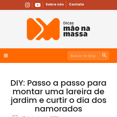
Skip
Sobre nós
Contato
to
content
Search Button
Search
for:
DIY: Passo a passo para
montar uma lareira de
jardim e curtir o dia dos
namorados