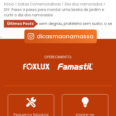
Início
>
Datas Comemorativas
>
Dia dos namorados
>
DIY: Passo a passo para montar uma lareira de jardim e
curtir o dia dos namorados
12V
Piso sem degrau, prateleira sem susto: o segredo de 
dicasmaonamassa
…
OFERECIMENTO:
Pequenos Reparos
Inspire-se