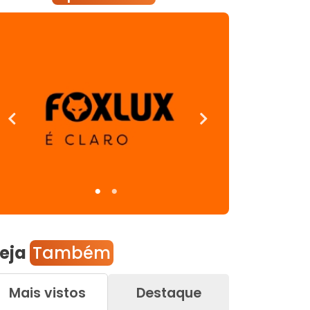
eja
Também
Mais vistos
Destaque