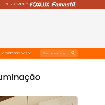
OFERECIMENTO:
Search Button
Search
 Comemorativas
for:
iluminação