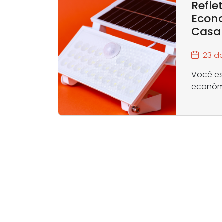
Refle
Econ
Casa
23 d
Você es
econômi