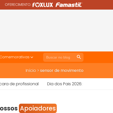
OFERECIMENTO:
Search Button
Search
 Comemorativas
for:
Início
>
sensor de movimento
profissional
Dia dos Pais 2026: Como Vender Mais F
ossos
Apoiadores