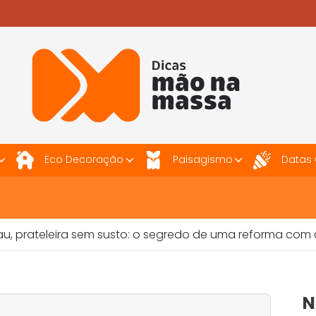
Eco Decoração
Paisagismo
Datas
eleira sem susto: o segredo de uma reforma com cara de 
N