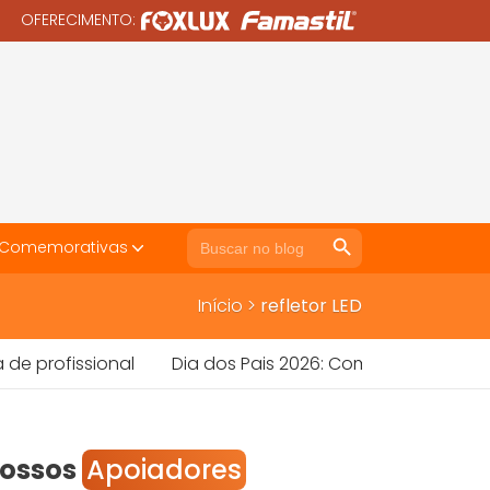
OFERECIMENTO:
Search Button
Search
 Comemorativas
for:
Início
>
refletor LED
fissional
Dia dos Pais 2026: Como Vender Mais Ferra
ossos
Apoiadores