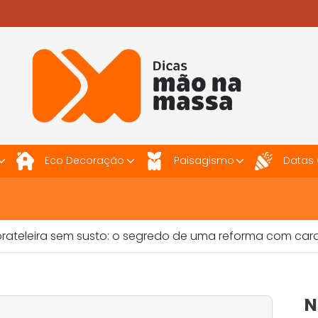
Eco Decoração
Paisagismo
Datas
ira sem susto: o segredo de uma reforma com cara de pro
N