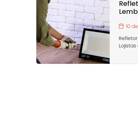
Refle
Lembr
10 d
Refleto
Lojistas