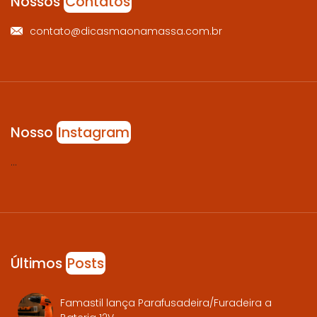
Nossos
Contatos
contato@dicasmaonamassa.com.br
Nosso
Instagram
…
Últimos
Posts
Famastil lança Parafusadeira/Furadeira a